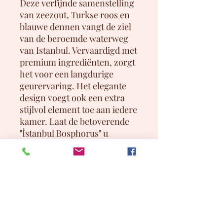
Deze verfijnde samenstelling
van zeezout, Turkse roos en
blauwe dennen vangt de ziel
van de beroemde waterweg
van Istanbul. Vervaardigd met
premium ingrediënten, zorgt
het voor een langdurige
geurervaring. Het elegante
design voegt ook een extra
stijlvol element toe aan iedere
kamer. Laat de betoverende
"İstanbul Bosphorus" u
meenemen op een
geuravontuur, die uw
dagelijks leven verrijkt met
een mix van elegantie en
geur.
Ontworpen met zowel aroma
als esthetiek in gedachten,