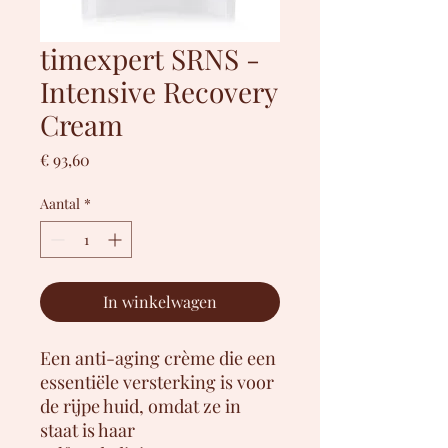
timexpert SRNS -
Intensive Recovery
Cream
Prijs
€ 93,60
Aantal
*
In winkelwagen
Een anti-aging crème die een
essentiële versterking is voor
de rijpe huid, omdat ze in
staat is haar