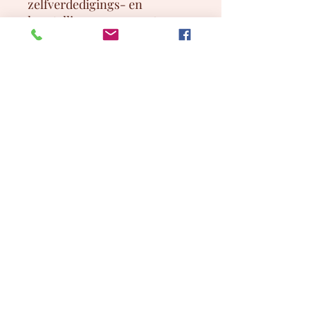
zelfverdedigings- en
herstellingsvermogen tegen
agressie die veroudering
veroorzaakt, te vergroten.
Het heeft een voortreffelijke,
fijne en smeltende textuur die
de huid glad en stevig maakt.
instituut@beautiquejulie.be
Oudegemsebaan 51, 9200 Oudegem
©2023 by Beautique Julie. Met trots gemaakt met
Wix.com