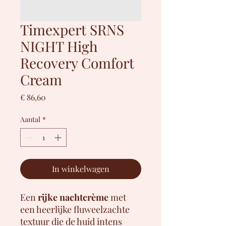
Timexpert SRNS
NIGHT High
Recovery Comfort
Cream
Prijs
€ 86,60
Aantal
*
In winkelwagen
Een
rijke
nachtcrème
met
een heerlijke fluweelzachte
textuur die de huid intens