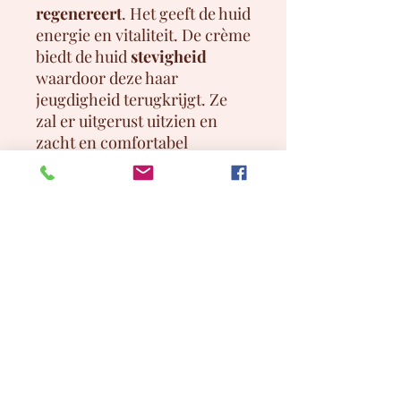
regenereert
. Het geeft de huid
energie en vitaliteit. De crème
biedt de huid
stevigheid
waardoor deze haar
jeugdigheid terugkrijgt. Ze
zal er uitgerust uitzien en
zacht en comfortabel
aanvoelen.
Uitstekend voor een
normaal
tot droge huid.
Inhoud:
50 ml
Gebruik:
’s Avonds
aanbrengen op gelaat, hals en
decolleté na de reiniging