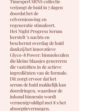
Timexpert SRNS collectie
verjongt de huid in 7 dagen
doordat het de
celvernieuwing en
regeneratie stimuleert.
Het Night Progress Serum
herstelt ’s nachts en
beschermt overdag de huid
dankzij het innovatieve
Glyco-8 Power: biomoleculen
die kleine blaasjes genereren
die vastzitten in de actieve
ingrediënten van de formule.
Dit zorgt ervoor dat het
serum de huid makkelijk kan
doordringen, waardoor de
inhoud binnenin wordt
vermenigvuldigd met 8 x het
absorptievermogen.