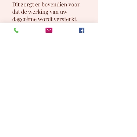
Dit zorgt er bovendien voor
dat de werking van uw
dagcrème wordt versterkt.
Inhoud:
50ml
Gebruik:
Voor het slapen
enkele druppels op een
gereinigde huid van het gelaat
en hals, en masseer het in
totdat het is opgenomen.
Breng vervolgens de
nachtcrème aan.
De vloeiende textuur,
zijdeachtige en smeltende
aanraking maakt de huid
onmiddellijk glad. Met een
aangename geur die rust
brengt.